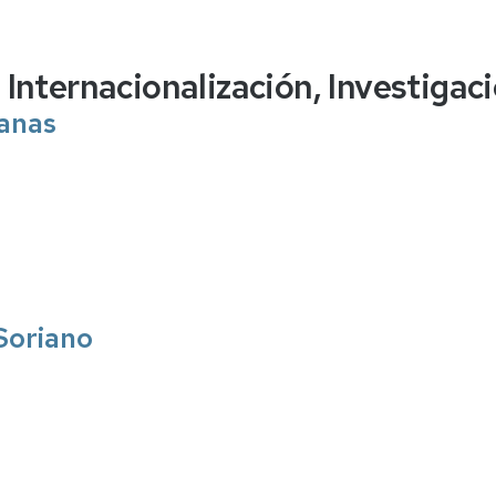
ASCS/ASPE
baja
Internacionalización, Investigaci
lanas
Soriano