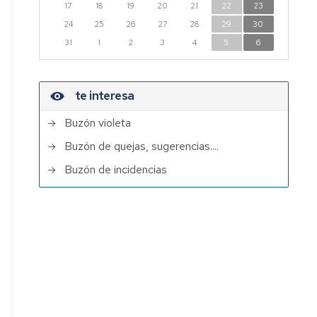
17
18
19
20
21
22
23
24
25
26
27
28
29
30
31
1
2
3
4
5
6
te interesa
Buzón violeta
Buzón de quejas, sugerencias....
Buzón de incidencias