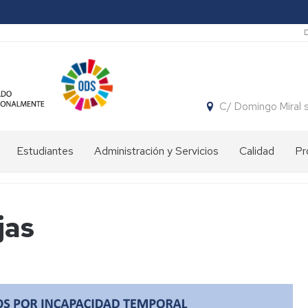
S
C/ Domingo Miral 
Estudiantes
Administración y Servicios
Calidad
Pr
Proceso
Departamento
admisión
de
curso
Fisiatría
jas
2026/27
y
Enfermería
Curso
tutelado
Directorio
Consejo
Guía
de
para