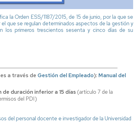
centro
ica la Orden ESS/1187/2015, de 15 de junio, por la que se
Matrícula
Información
matrícula
or el que se regulan determinados aspectos de la gestión y
Normativa
n los primeros trescientos sesenta y cinco días de su
Estudiantes
Asignaturas
por
plan
Normas
de
laboratorios
estudio
y
_______________________________________________
salas
Matrícula
des a través de
Gestión del Empleado
):
Manual del
alumnos
Permanencia
de
de duración inferior a 15 días
(artículo 7 de la
primer
Plan
ermisos del PDI)
curso
de
Orientación
Matrícula
Universitaria
alumnos
y
os del personal docente e investigador de la Universidad
continuación
Mentoria
FCS