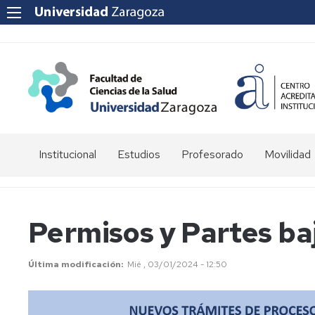
Institucional
Estudios
Profesorado
Movilidad
Historia
Grado
Campus
de
en
docente
la
Enfermería
SIGMA
Permisos y Partes ba
Facultad
Grado
Certificados
Saludo
en
para
Última modificación
Mié , 03/01/2024 - 12:50
Decana
Fisioterapia
ANECA
Equipo
Grado
Despachos
de
en
profesorado