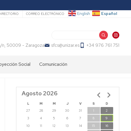
ecundario
Español
English
DIRECTORIO
CORREO ELECTRÓNICO
Buscar
s/n, 50009 - Zaragoza
sfcs@unizar.es
+34 976 761 751
oyección Social
Comunicación
Agosto 2026
Paginación
L
M
M
J
V
S
D
27
28
29
30
31
1
2
3
4
5
6
7
8
9
10
11
12
13
14
15
16