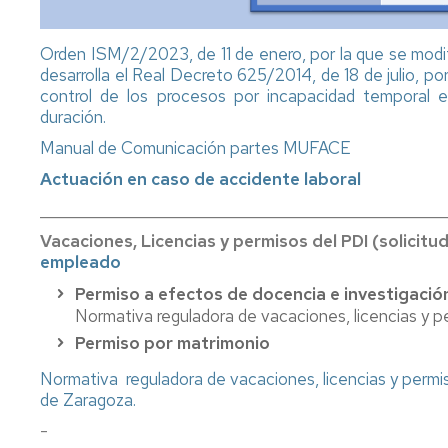
para
evaluación
nuevo
profesorado
Orden ISM/2/2023, de 11 de enero, por la que se modif
Permisos
de
y
desarrolla el Real Decreto 625/2014, de 18 de julio, p
prácticas
partes
control de los procesos por incapacidad temporal e
ASCS/ASPE
baja
duración.
Manual de Comunicación partes MUFACE
Actuación en caso de accidente laboral
___________________________________________________
Vacaciones, Licencias y permisos del PDI (solicitu
empleado
Permiso a efectos de docencia e investigación 
Normativa reguladora de vacaciones, licencias y p
Permiso por matrimonio
Normativa reguladora de vacaciones, licencias y permis
de Zaragoza.
-