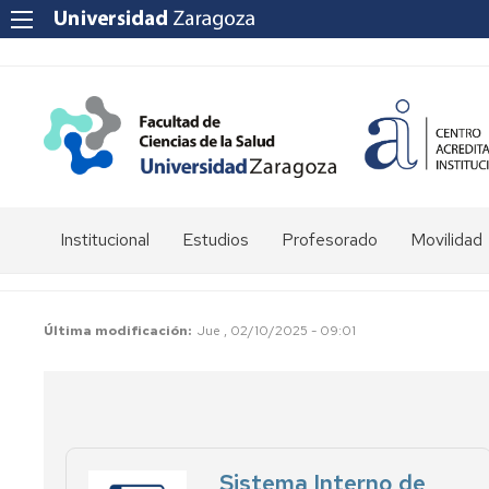
Institucional
Estudios
Profesorado
Movilidad
Historia
Grado
Campus
de
en
docente
la
Enfermería
SIGMA
Última modificación
Jue , 02/10/2025 - 09:01
Facultad
Grado
Certificados
Saludo
en
para
Decana
Fisioterapia
ANECA
Equipo
Grado
Despachos
Sistema Interno de
de
en
profesorado