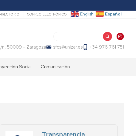
ecundario
Español
English
DIRECTORIO
CORREO ELECTRÓNICO
Buscar
s/n, 50009 - Zaragoza
sfcs@unizar.es
+34 976 761 751
oyección Social
Comunicación
Transparencia