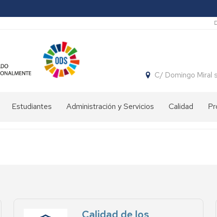
S
C/ Domingo Miral 
Estudiantes
Administración y Servicios
Calidad
Pr
Proceso
Departamento
admisión
de
curso
Fisiatría
2026/27
y
Enfermería
Curso
tutelado
Directorio
Consejo
Guía
Calidad de los
de
para