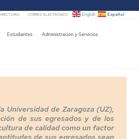
ecundario
Español
English
DIRECTORIO
CORREO ELECTRÓNICO
Estudiantes
Administración y Servicios
Proceso
Departamento
admisión
de
curso
Fisiatría
2026/27
y
Enfermería
Curso
tutelado
Directorio
Consejo
Guía
de
para
 la Universidad de Zaragoza (UZ),
estudiantes
personal
de
ación de sus egresados y de los
nuevo
Evaluación
 cultura de calidad como un factor
ingreso
por
 aptitudes de sus egresados sean
compensación