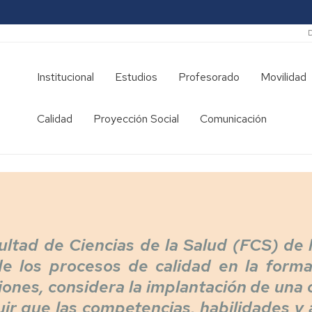
S
Institucional
Estudios
Profesorado
Movilidad
Historia
Grado
Campus
Calidad
Proyección Social
Comunicación
de
en
docente
la
Enfermería
SIGMA
Facultad
Grado
Certificados
Saludo
en
para
Decana
Fisioterapia
ANECA
Equipo
Grado
Despachos
de
en
profesorado
ultad de Ciencias de la Salud (FCS) de
Dirección
Terapia
Ocupacional
de los procesos de calidad en la form
Directorio
Coordinación
de
ciones, considera la implantación de una
Máster
profesorado
ir que las competencias, habilidades y
Universitario
Directorio