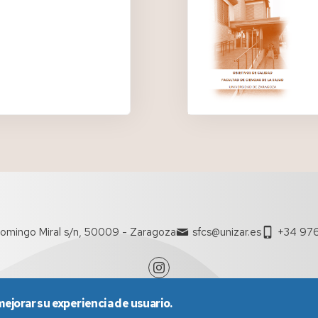
ASCS/ASPE
baja
omingo Miral s/n, 50009 - Zaragoza
sfcs@unizar.es
+34 976
mejorar su experiencia de usuario.