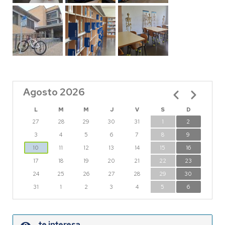
Agosto 2026
Paginación
L
M
M
J
V
S
D
27
28
29
30
31
1
2
3
4
5
6
7
8
9
10
11
12
13
14
15
16
17
18
19
20
21
22
23
24
25
26
27
28
29
30
31
1
2
3
4
5
6
te interesa