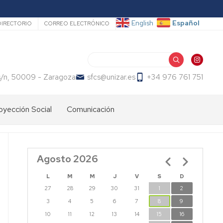
ecundario
Español
English
DIRECTORIO
CORREO ELECTRÓNICO
Buscar
s/n, 50009 - Zaragoza
sfcs@unizar.es
+34 976 761 751
oyección Social
Comunicación
Agosto 2026
Paginación
L
M
M
J
V
S
D
27
28
29
30
31
1
2
3
4
5
6
7
8
9
10
11
12
13
14
15
16