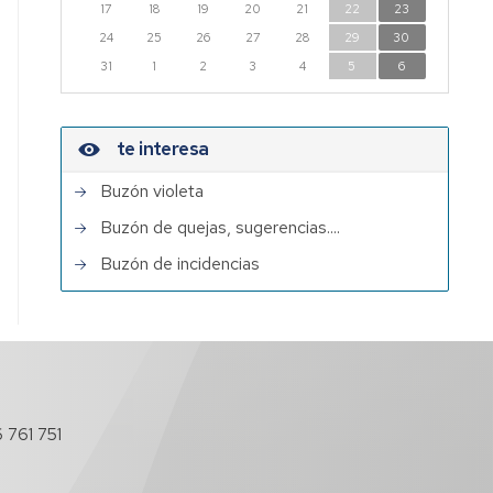
17
18
19
20
21
22
23
24
25
26
27
28
29
30
31
1
2
3
4
5
6
te interesa
Buzón violeta
Buzón de quejas, sugerencias....
Buzón de incidencias
 761 751