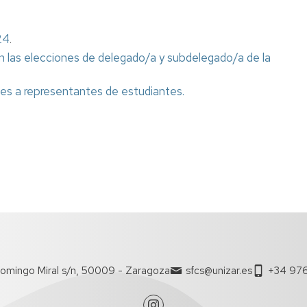
estudiantes
personal
de
24
.
nuevo
Evaluación
ingreso
por
n las elecciones de delegado/a y subdelegado/a de la
compensación
Información
nes a representantes de estudiantes.
PTGAS
Guía
para
estudiantes
Servicios
de
del
nuevo
centro
ingreso
Impresos
Información
académica
Información
omingo Miral s/n, 50009 - Zaragoza
sfcs@unizar.es
+34 976
para
estudiantes
del