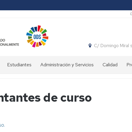
S
C/ Domingo Miral 
Estudiantes
Administración y Servicios
Calidad
Pr
Proceso
Departamento
admisión
de
curso
Fisiatría
ntantes de curso
2026/27
y
Enfermería
Curso
tutelado
Directorio
so.
Consejo
Guía
de
para