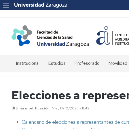
Institucional
Estudios
Profesorado
Movilidad
Historia
Grado
Campus
de
en
docente
la
Enfermería
SIGMA
Elecciones a represe
Facultad
Grado
Certificados
Saludo
en
para
Última modificación
Vie , 17/10/2025 - 11:49
Decana
Fisioterapia
ANECA
Calendario de elecciones a representantes de cur
Equipo
Grado
Despachos
de
en
profesorado