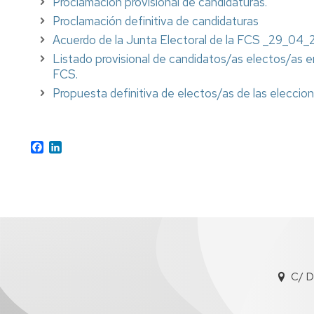
Proclamación provisional de candidaturas.
Dirección
Terapia
Proclamación definitiva de candidaturas
Ocupacional
Directorio
Acuerdo de la Junta Electoral de la FCS _29_04_
Coordinación
de
Máster
profesorado
Listado provisional de candidatos/as electos/as e
Universitario
Directorio
FCS.
en
Servicios
Gestión
Propuesta definitiva de electos/as de las eleccio
Gerontología
del
Social
empleado
Consejo
People
de
Máster
Facultad
Facebook
LinkedIn
Universitario
Guía
en
para
Centros
Nutrición
nuevo
adscritos
y
profesorado
Alimentación
Personalizada
Impresos
Impresos
y
PDI
modelos
para
Normativa
C/ D
PDI
y
modelos
Guía
de